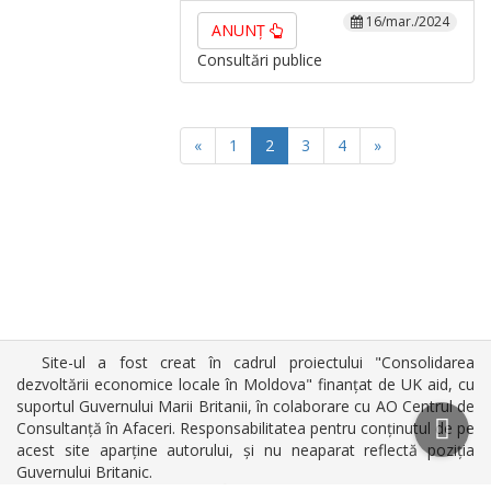
16/mar./2024
ANUNȚ
Consultări publice
«
1
2
3
4
»
Site-ul a fost creat în cadrul proiectului "Consolidarea
dezvoltării economice locale în Moldova" finanțat de UK aid, cu
suportul Guvernului Marii Britanii, în colaborare cu AO Centrul de
Consultanță în Afaceri. Responsabilitatea pentru conținutul de pe
acest site aparține autorului, și nu neaparat reflectă poziția
Guvernului Britanic.