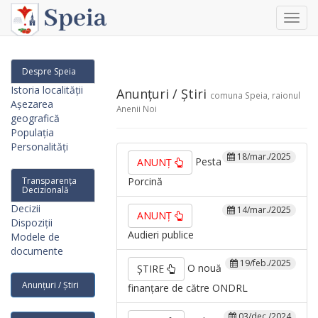
Toggl
navig
Despre Speia
Istoria localității
Anunțuri / Știri
comuna Speia, raionul
Așezarea
Anenii Noi
geografică
Populația
Personalități
18/mar./2025
Pesta
ANUNȚ
Transparența
Porcină
Decizională
Decizii
14/mar./2025
ANUNȚ
Dispoziții
Audieri publice
Modele de
documente
19/feb./2025
O nouă
ȘTIRE
Anunțuri / Știri
finanțare de către ONDRL
03/dec./2024