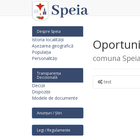
Despre Speia
Istoria localității
Oportunit
Așezarea geografică
Populația
comuna Speia,
Personalități
Transparența
Decizională
test
Decizii
Dispoziții
Modele de documente
Anunțuri / Știri
Legi / Regulamente