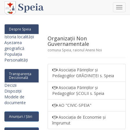
Toggl
navig
Despre Speia
Istoria localității
Organizații Non
Așezarea
Guvernamentale
geografică
comuna Speia, raionul Anenii Noi
Populația
Personalități
Asociația Părinților și
Transparența
Pedagogilor GRĂDINIȚEI s. Speia
Decizională
Decizii
Asociația Părinților și
Dispoziții
Pedagogilor ȘCOLII s. Speia
Modele de
documente
AO "CIVIC-SPEIA"
Anunțuri / Știri
Asociația de Economie și
împrumut