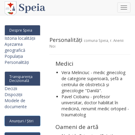
Toggl
navig
Despre Speia
Istoria localității
Personalități
comuna Speia, r. Anenii
Așezarea
Noi
geografică
Populația
Personalități
Medici
Vera Melinciuc - medic ginecolog
Transparența
de categorie superioară, șefă a
Decizională
centrului de obstretică și
Decizii
ginecologie "Danilă".
Dispoziții
Pavel Ciobanu - profesor
Modele de
universitar, doctor habilitat în
documente
medicină, renumit medic ortoped -
traumatolog
Anunțuri / Știri
Oameni de artă