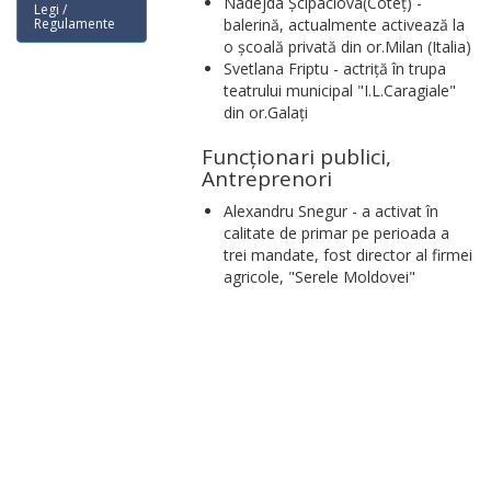
Nadejda Șcipaciova(Coteț) -
Legi /
Regulamente
balerină, actualmente activează la
o școală privată din or.Milan (Italia)
Svetlana Friptu - actriță în trupa
teatrului municipal "I.L.Caragiale"
din or.Galați
Funcționari publici,
Antreprenori
Alexandru Snegur - a activat în
calitate de primar pe perioada a
trei mandate, fost director al firmei
agricole, "Serele Moldovei"