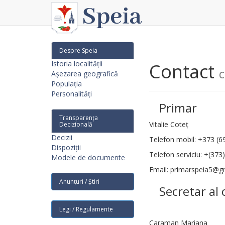
Despre Speia
Istoria localității
Contact
c
Așezarea geografică
Populația
Personalități
Primar
Transparența
Vitalie Coteț
Decizională
Decizii
Telefon mobil: +373 (6
Dispoziții
Telefon serviciu: +(373
Modele de documente
Email: primarspeia5@g
Anunțuri / Știri
Secretar al 
Legi / Regulamente
Caraman Mariana