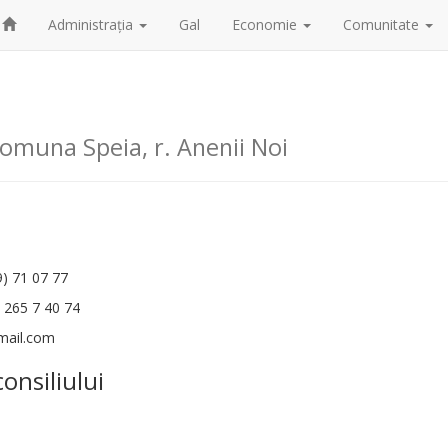
Administrația
Gal
Economie
Comunitate
omuna Speia, r. Anenii Noi
9) 71 07 77
) 265 7 40 74
mail.com
consiliului