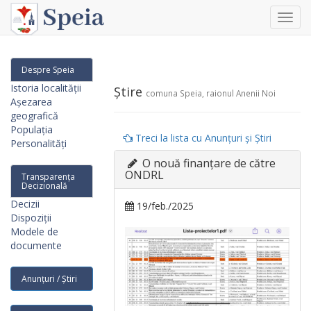
Toggl
navig
Despre Speia
Istoria localității
Știre
comuna Speia, raionul Anenii Noi
Așezarea
geografică
Populația
Treci la lista cu Anunțuri și Știri
Personalități
O nouă finanțare de către
ONDRL
Transparența
Decizională
Decizii
19/feb./2025
Dispoziții
Modele de
documente
Anunțuri / Știri