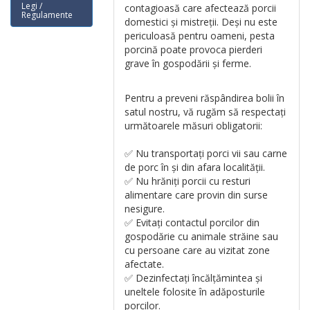
Legi /
contagioasă care afectează porcii
Regulamente
domestici și mistreții. Deși nu este
periculoasă pentru oameni, pesta
porcină poate provoca pierderi
grave în gospodării și ferme.
Pentru a preveni răspândirea bolii în
satul nostru, vă rugăm să respectați
următoarele măsuri obligatorii:
✅ Nu transportați porci vii sau carne
de porc în și din afara localității.
✅ Nu hrăniți porcii cu resturi
alimentare care provin din surse
nesigure.
✅ Evitați contactul porcilor din
gospodărie cu animale străine sau
cu persoane care au vizitat zone
afectate.
✅ Dezinfectați încălțămintea și
uneltele folosite în adăposturile
porcilor.