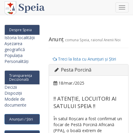
Toggl
navig
Despre Speia
Istoria localității
Anunț
comuna Speia, raionul Anenii Noi
Așezarea
geografică
Populația
Treci la lista cu Anunțuri și Știri
Personalități
Pesta Porcină
Transparența
Decizională
18/mar./2025
Decizii
Dispoziții
‼️ ATENȚIE, LOCUITORI AI
Modele de
documente
SATULUI SPEIA ‼️
În satul Roșcani a fost confirmat un
Anunțuri / Știri
focar de Pestă Porcină Africană
(PPA), o boală extrem de