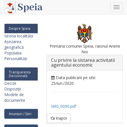
Toggl
navig
Despre Speia
Istoria localității
Așezarea
Primaria comunei Speia, raionul Anenii
geografică
Noi
Populația
Personalități
Cu privire la sistarea activitatii
agentului economic
Transparența
Decizională
Data publicarii pe site:
Decizii
25/iun./2020
Dispoziții
Modele de
documente
IMG_0090.pdf
Anunțuri / Știri
Inapoi