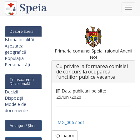
Toggl
navig
Despre Speia
Istoria localității
Așezarea
Primaria comunei Speia, raionul Anenii
geografică
Noi
Populația
Personalități
Cu рrivirе la fоrmаrеа comisiei
de соnсurs la осuрагеа
functiilor publice vacante
Transparența
Decizională
Data publicarii pe site:
Decizii
25/iun./2020
Dispoziții
Modele de
documente
IMG_0067.pdf
Anunțuri / Știri
Inapoi