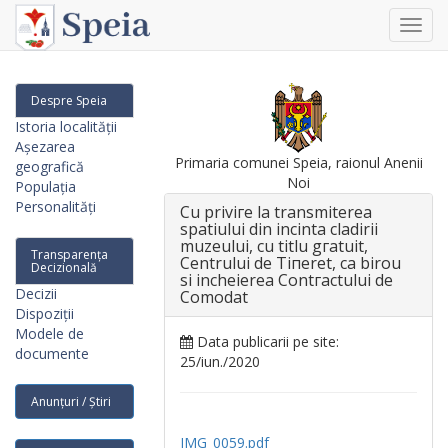
Toggl
navig
Despre Speia
Istoria localității
Așezarea
Primaria comunei Speia, raionul Anenii
geografică
Noi
Populația
Personalități
Cu рriviге la trаnsmitеrеа
spatiului din incinta сladirii
muzeului, cu titlu gгаtuit,
Transparența
Сеntrului de Тiпеrеt, са birоu
Decizională
si inсhеiеrеа Contгactului de
Decizii
Comodat
Dispoziții
Modele de
Data publicarii pe site:
documente
25/iun./2020
Anunțuri / Știri
IMG_0059.pdf