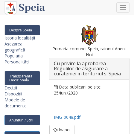
Toggl
navig
Despre Speia
Istoria localității
Așezarea
Primaria comunei Speia, raionul Anenii
geografică
Noi
Populația
Personalități
Cu рriviге la арrоbаrеа
Regulilor de аsigurаrе а
сurаtеniеi in teritoriul s. Speia
Transparența
Decizională
Data publicarii pe site:
Decizii
25/iun./2020
Dispoziții
Modele de
documente
IMG_0048.pdf
Anunțuri / Știri
Inapoi